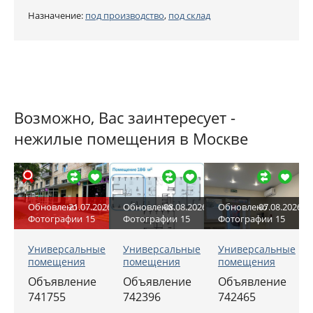
Назначение:
под производство
,
под склад
Возможно, Вас заинтересует -
нежилые помещения в Москве
Обновлено
21.07.2026
Обновлено
08.08.2026
Обновлено
07.08.2026
Фотографии
15
Фотографии
15
Фотографии
15
Универсальные
Универсальные
Универсальные
помещения
помещения
помещения
Объявление
Объявление
Объявление
741755
742396
742465