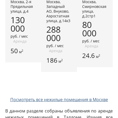
Москва, 2-я
Москва,
Москва,
Прядильная
Западный
Смирновская
улица, д.4
АО, Внуково,
улица,
Аэростатная
д.2стр1
130
улица, д.14к3
80
000
288
000
000
руб. / мес
руб. / мес
Аренда
руб. / мес
Аренда
50
Аренда
2
м
24.6
2
м
186
2
м
Посмотреть все нежилые помещения в Москве
В данном разделе собраны объявления по аренде
нежилых помещений в Талдоме. Изучив все