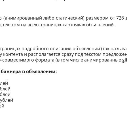
(анимированный либо статический) размером от 728 до
д текстом на всех страницах-карточках объявлений.
страницах подробного описания объявлений (так называ
у контента и располагается сразу под текстом предложе
-совместимого формата (в том числе анимированные gif 
 баннера в объявлении:
блей
ублей
ублей
рублей
ей