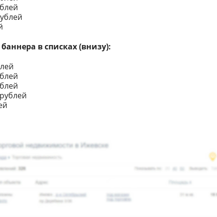
ублей
рублей
й
аннера в списках (внизу):
блей
ублей
ублей
 рублей
ей