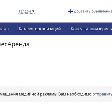
Талдом
Добавить объявлени
дажа
Каталог организаций
Консультация юрист
несАренда
змещения медийной рекламы Вам необходимо
отправить